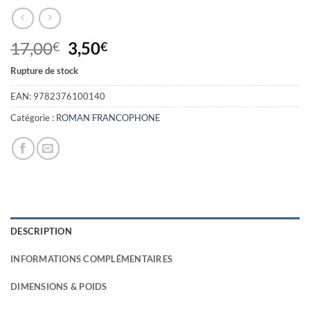
Le
Le
17,00
3,50
€
€
prix
prix
Rupture de stock
initial
actuel
était :
est :
EAN:
9782376100140
17,00€.
3,50€.
Catégorie :
ROMAN FRANCOPHONE
DESCRIPTION
INFORMATIONS COMPLÉMENTAIRES
DIMENSIONS & POIDS