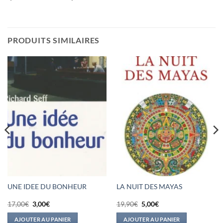
PRODUITS SIMILAIRES
UNE IDEE DU BONHEUR
LA NUIT DES MAYAS
Le
Le
Le
Le
17,00
€
3,00
€
19,90
€
5,00
€
prix
prix
prix
prix
initial
actuel
initial
actuel
AJOUTER AU PANIER
AJOUTER AU PANIER
était :
est :
était :
est :