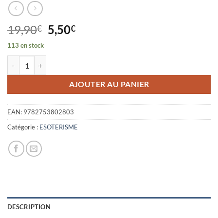
Le
Le
19,90
5,50
€
€
prix
prix
113 en stock
initial
actuel
quantité de LE TROISIEME OEIL
était :
est :
19,90€.
5,50€.
AJOUTER AU PANIER
EAN:
9782753802803
Catégorie :
ESOTERISME
DESCRIPTION