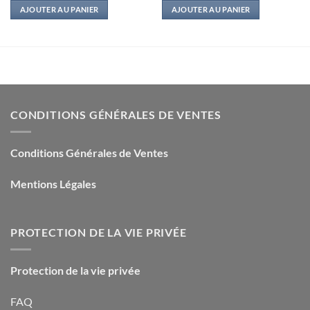
initial
actuel
initial
actuel
AJOUTER AU PANIER
AJOUTER AU PANIER
était :
est :
était :
est :
17,90€.
2,50€.
12,95€.
3,00€.
CONDITIONS GÉNÉRALES DE VENTES
Conditions Générales de Ventes
Mentions Légales
PROTECTION DE LA VIE PRIVÉE
Protection de la vie privée
FAQ