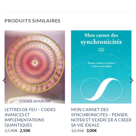
PRODUITS SIMILAIRES
LETTRES DE FEU – CODES
MON CARNET DES
AVANCES ET
SYNCHRONICITES – PENSER,
IMPLEMENTATIONS
NOTER ET S’EXERCER A CREER
QUANTIQUES
SA VIE IDEALE
Le
Le
Le
Le
17,90
€
2,50
€
12,95
€
3,00
€
prix
prix
prix
prix