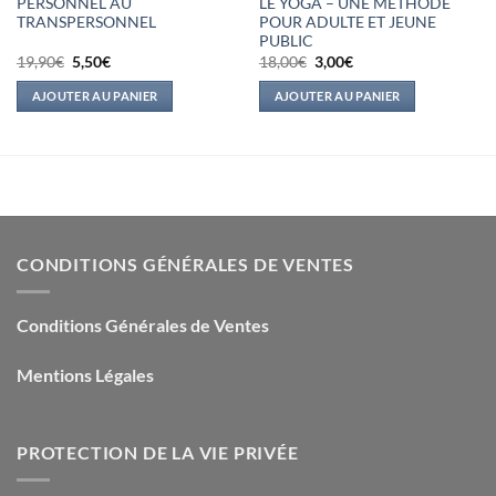
PERSONNEL AU
LE YOGA – UNE METHODE
TRANSPERSONNEL
POUR ADULTE ET JEUNE
PUBLIC
Le
Le
Le
Le
19,90
€
5,50
€
18,00
€
3,00
€
prix
prix
prix
prix
initial
actuel
initial
actuel
AJOUTER AU PANIER
AJOUTER AU PANIER
était :
est :
était :
est :
19,90€.
5,50€.
18,00€.
3,00€.
CONDITIONS GÉNÉRALES DE VENTES
Conditions Générales de Ventes
Mentions Légales
PROTECTION DE LA VIE PRIVÉE