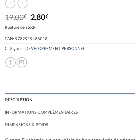
Le
Le
19,00
2,80
€
€
prix
prix
Rupture de stock
initial
actuel
était :
est :
EAN:
9782919488018
19,00€.
2,80€.
Catégorie :
DEVELOPPEMENT PERSONNEL
DESCRIPTION
INFORMATIONS COMPLÉMENTAIRES
DIMENSIONS & POIDS
Gurvan Duchemin, un papy plein de bon sens épris de science