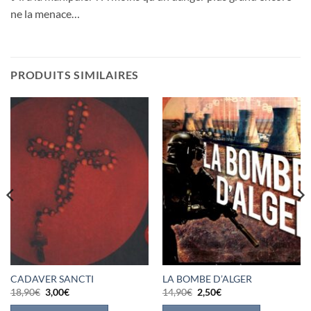
ne la menace…
PRODUITS SIMILAIRES
CADAVER SANCTI
LA BOMBE D’ALGER
Le
Le
Le
Le
18,90
€
3,00
€
14,90
€
2,50
€
prix
prix
prix
prix
initial
actuel
initial
actuel