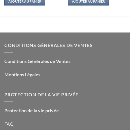
AJOUTER AU PANIER
AJOUTER AU PANIER
était :
est :
était :
est :
18,90€.
3,00€.
14,90€.
2,50€.
CONDITIONS GÉNÉRALES DE VENTES
Conditions Générales de Ventes
Mentions Légales
PROTECTION DE LA VIE PRIVÉE
Protection de la vie privée
FAQ