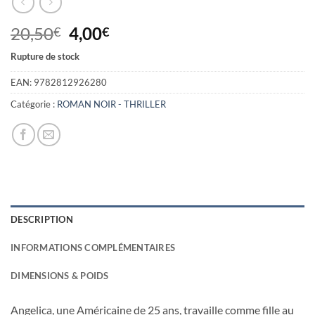
Le
Le
20,50
4,00
€
€
prix
prix
Rupture de stock
initial
actuel
était :
est :
EAN:
9782812926280
20,50€.
4,00€.
Catégorie :
ROMAN NOIR - THRILLER
DESCRIPTION
INFORMATIONS COMPLÉMENTAIRES
DIMENSIONS & POIDS
Angelica, une Américaine de 25 ans, travaille comme fille au