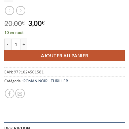
Le
Le
20,00
3,00
€
€
prix
prix
10 en stock
initial
actuel
quantité de CADRAN
était :
est :
20,00€.
3,00€.
AJOUTER AU PANIER
EAN:
9791024501581
Catégorie :
ROMAN NOIR - THRILLER
DESCRIPTION