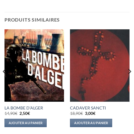
PRODUITS SIMILAIRES
LA BOMBE D’ALGER
CADAVER SANCTI
Le
Le
Le
Le
14,90
€
2,50
€
18,90
€
3,00
€
prix
prix
prix
prix
initial
actuel
initial
actuel
AJOUTER AU PANIER
AJOUTER AU PANIER
était :
est :
était :
est :
14,90€.
2,50€.
18,90€.
3,00€.