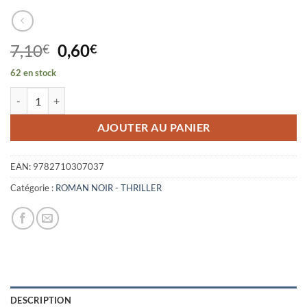
Le
Le
7,10
0,60
€
€
prix
prix
62 en stock
initial
actuel
quantité de LE SOUFFLE COURT
était :
est :
7,10€.
0,60€.
AJOUTER AU PANIER
EAN:
9782710307037
Catégorie :
ROMAN NOIR - THRILLER
DESCRIPTION