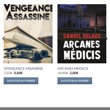
VENGEANCE ASSASSINE
ARCANES MEDICIS
Le
Le
Le
Le
7,50
€
0,60
€
19,90
€
2,00
€
prix
prix
prix
prix
initial
actuel
initial
actuel
AJOUTER AU PANIER
AJOUTER AU PANIER
était :
est :
était :
est :
7,50€.
0,60€.
19,90€.
2,00€.