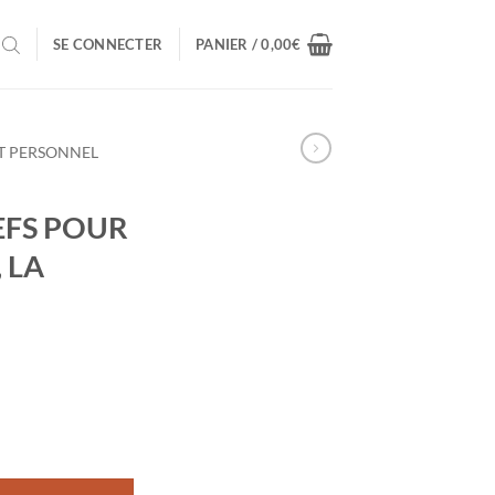
SE CONNECTER
PANIER /
0,00
€
T PERSONNEL
EFS POUR
 LA
ANT - DES CLEFS POUR L'AMOUR, LE BONHEUR, LA REUSSITE