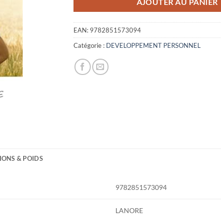
AJOUTER AU PANIER
EAN:
9782851573094
Catégorie :
DEVELOPPEMENT PERSONNEL
IONS & POIDS
9782851573094
LANORE