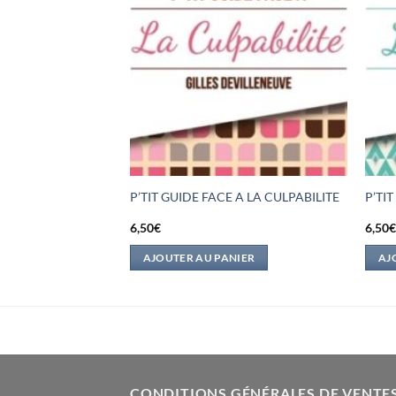
 A LA DEPRESSION
P’TIT GUIDE FACE A LA CULPABILITE
P’TI
6,50
€
6,50
IER
AJOUTER AU PANIER
AJ
CONDITIONS GÉNÉRALES DE VENTE