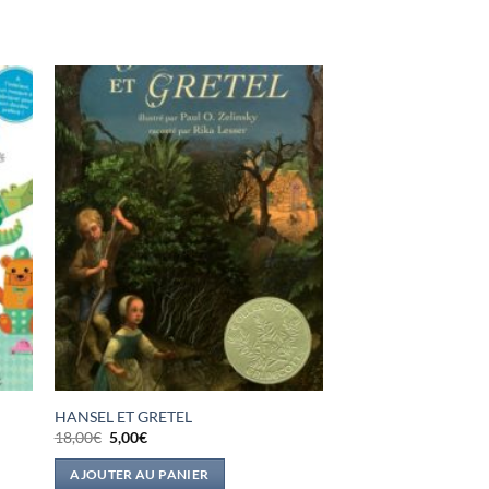
!
HANSEL ET GRETEL
Le
Le
18,00
€
5,00
€
prix
prix
initial
actuel
AJOUTER AU PANIER
était :
est :