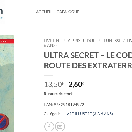
ACCUEIL
CATALOGUE
LIVRE NEUF A PRIX REDUIT
/
JEUNESSE
/
LI
6 ANS)
ULTRA SECRET – LE COD
ROUTE DES EXTRATERR
Le
Le
13,50
2,60
€
€
prix
prix
Rupture de stock
initial
actuel
était :
est :
EAN:
9782918194972
13,50€.
2,60€.
Catégorie :
LIVRE ILLUSTRE (3 A 6 ANS)