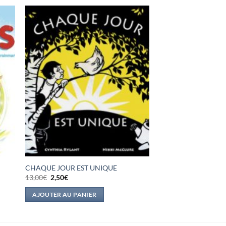
CHAQUE JOUR EST UNIQUE
Le
Le
13,00
€
2,50
€
prix
prix
initial
actuel
AJOUTER AU PANIER
était :
est :
13,00€.
2,50€.