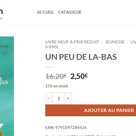
ACCUEIL
CATALOGUE
LIVRE NEUF A PRIX REDUIT
/
JEUNESSE
/
LI
6 ANS)
UN PEU DE LA-BAS
Le
Le
16,20
2,50
€
€
prix
prix
156 en stock
initial
actuel
quantité de UN PEU DE LA-BAS
était :
est :
16,20€.
2,50€.
AJOUTER AU PANIER
EAN:
9791097284626