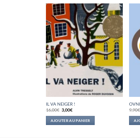
OL
IL VA NEIGER !
OVN
Le
Le
16,00
€
3,00
€
9,90
prix
prix
l
initial
actuel
IER
AJOUTER AU PANIER
AJ
était :
est :
.
16,00€.
3,00€.