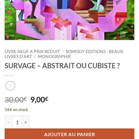
LIVRE NEUF A PRIX REDUIT
/
SOMOGY EDITIONS - BEAUX
LIVRES D'ART
/
MONOGRAPHIE
SURVAGE – ABSTRAIT OU CUBISTE ?
Le
Le
30,00
9,00
€
€
prix
prix
166 en stock
initial
actuel
quantité de SURVAGE - ABSTRAIT OU CUBISTE ?
était :
est :
30,00€.
9,00€.
AJOUTER AU PANIER