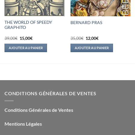
THE WORLD OF SPEEDY
BERNARD PRAS
GRAPHITO
Le
Le
Le
Le
39,00
€
15,00
€
35,00
€
12,00
€
prix
prix
prix
prix
initial
actuel
initial
actuel
AJOUTER AU PANIER
AJOUTER AU PANIER
était :
est :
était :
est :
39,00€.
15,00€.
35,00€.
12,00€.
CONDITIONS GÉNÉRALES DE VENTES
Conditions Générales de Ventes
Mentions Légales