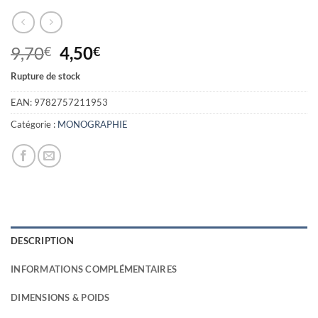
Le
Le
9,70
4,50
€
€
prix
prix
Rupture de stock
initial
actuel
était :
est :
EAN:
9782757211953
9,70€.
4,50€.
Catégorie :
MONOGRAPHIE
DESCRIPTION
INFORMATIONS COMPLÉMENTAIRES
DIMENSIONS & POIDS