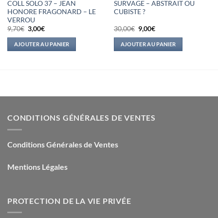
COLL SOLO 37 – JEAN
SURVAGE – ABSTRAIT OU
HONORE FRAGONARD – LE
CUBISTE ?
VERROU
Le
Le
Le
Le
9,70
€
3,00
€
30,00
€
9,00
€
prix
prix
prix
prix
initial
actuel
initial
actuel
AJOUTER AU PANIER
AJOUTER AU PANIER
était :
est :
était :
est :
9,70€.
3,00€.
30,00€.
9,00€.
CONDITIONS GÉNÉRALES DE VENTES
Conditions Générales de Ventes
Mentions Légales
PROTECTION DE LA VIE PRIVÉE