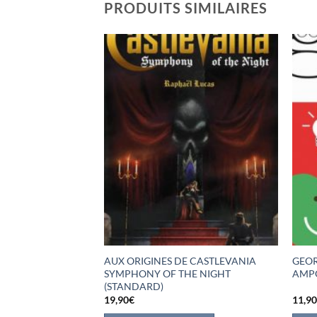
PRODUITS SIMILAIRES
L’ N° 2 –
AUX ORIGINES DE CASTLEVANIA
GEOR
 + MACHINE A
SYMPHONY OF THE NIGHT
AMPO
(STANDARD)
19,90
€
11,9