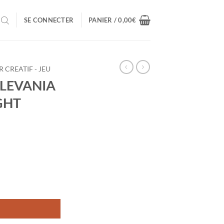
SE CONNECTER
PANIER /
0,00
€
R CREATIF - JEU
TLEVANIA
GHT
A SYMPHONY OF THE NIGHT (STANDARD)