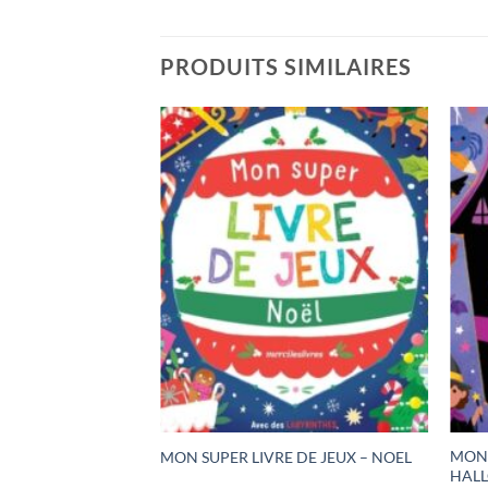
PRODUITS SIMILAIRES
L’ N° 2 –
MON 
MON SUPER LIVRE DE JEUX – NOEL
 + MACHINE A
HAL