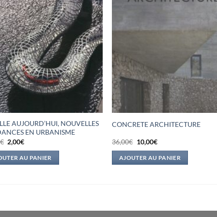
ILLE AUJOURD’HUI, NOUVELLES
CONCRETE ARCHITECTURE
ANCES EN URBANISME
Le
Le
Le
Le
0
€
2,00
€
36,00
€
10,00
€
prix
prix
prix
prix
initial
actuel
initial
actuel
OUTER AU PANIER
AJOUTER AU PANIER
était :
est :
était :
est :
10,00€.
2,00€.
36,00€.
10,00€.