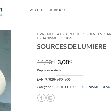
ACCUEIL
CATALOGUE
LIVRE NEUF A PRIX REDUIT
/
SCIENCES
/
AR
URBANISME - DESIGN
SOURCES DE LUMIERE
Le
Le
14,90
3,00
€
€
prix
prix
Rupture de stock
initial
actuel
était :
est :
EAN:
9782846904605
14,90€.
3,00€.
Catégorie :
ARCHITECTURE - URBANISME - DESI