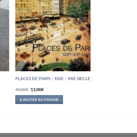
PLACES DE PARIS – XIXE – XXE SIECLE
Le
Le
40,00
€
13,00
€
prix
prix
initial
actuel
AJOUTER AU PANIER
était :
est :
40,00€.
13,00€.