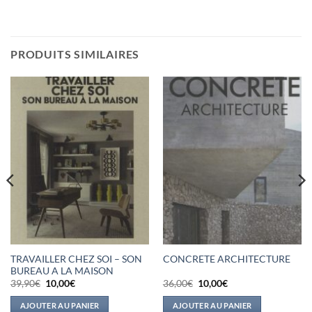
PRODUITS SIMILAIRES
TRAVAILLER CHEZ SOI – SON
CONCRETE ARCHITECTURE
BUREAU A LA MAISON
Le
Le
Le
Le
39,90
€
10,00
€
36,00
€
10,00
€
prix
prix
prix
prix
initial
actuel
initial
actuel
AJOUTER AU PANIER
AJOUTER AU PANIER
était :
est :
était :
est :