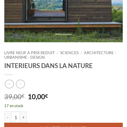
LIVRE NEUF A PRIX REDUIT
/
SCIENCES
/
ARCHITECTURE -
URBANISME - DESIGN
INTERIEURS DANS LA NATURE
Le
Le
39,00
10,00
€
€
prix
prix
17 en stock
initial
actuel
quantité de INTERIEURS DANS LA NATURE
était :
est :
39,00€.
10,00€.