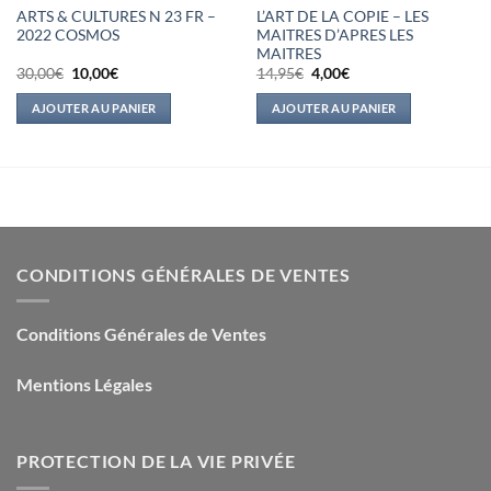
ARTS & CULTURES N 23 FR –
L’ART DE LA COPIE – LES
2022 COSMOS
MAITRES D’APRES LES
MAITRES
Le
Le
Le
Le
30,00
€
10,00
€
14,95
€
4,00
€
prix
prix
prix
prix
initial
actuel
initial
actuel
AJOUTER AU PANIER
AJOUTER AU PANIER
était :
est :
était :
est :
30,00€.
10,00€.
14,95€.
4,00€.
CONDITIONS GÉNÉRALES DE VENTES
Conditions Générales de Ventes
Mentions Légales
PROTECTION DE LA VIE PRIVÉE