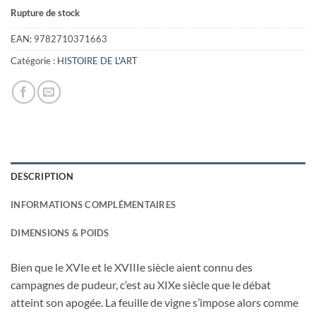
prix
prix
Rupture de stock
initial
actuel
était :
est :
EAN:
9782710371663
19,50€.
1,00€.
Catégorie :
HISTOIRE DE L'ART
DESCRIPTION
INFORMATIONS COMPLÉMENTAIRES
DIMENSIONS & POIDS
Bien que le XVIe et le XVIIIe siècle aient connu des
campagnes de pudeur, c’est au XIXe siècle que le débat
atteint son apogée. La feuille de vigne s’impose alors comme