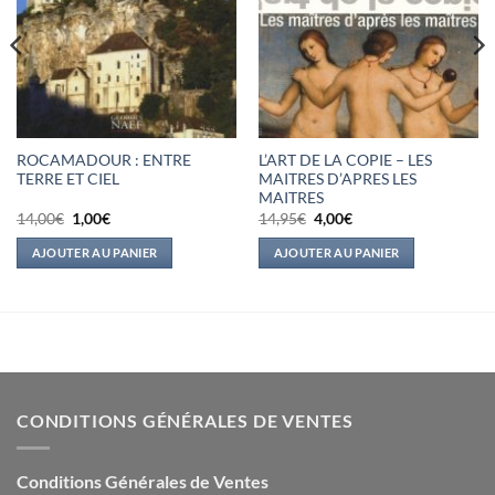
ROCAMADOUR : ENTRE
L’ART DE LA COPIE – LES
TERRE ET CIEL
MAITRES D’APRES LES
MAITRES
Le
Le
Le
Le
14,00
€
1,00
€
14,95
€
4,00
€
prix
prix
prix
prix
initial
actuel
initial
actuel
AJOUTER AU PANIER
AJOUTER AU PANIER
était :
est :
était :
est :
14,00€.
1,00€.
14,95€.
4,00€.
CONDITIONS GÉNÉRALES DE VENTES
Conditions Générales de Ventes