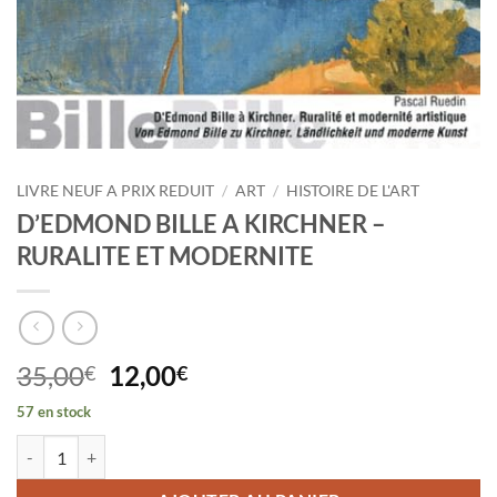
LIVRE NEUF A PRIX REDUIT
/
ART
/
HISTOIRE DE L'ART
D’EDMOND BILLE A KIRCHNER –
RURALITE ET MODERNITE
Le
Le
35,00
12,00
€
€
prix
prix
57 en stock
initial
actuel
quantité de D'EDMOND BILLE A KIRCHNER - RURALITE ET MODERN
était :
est :
35,00€.
12,00€.