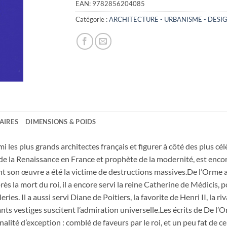
EAN:
9782856204085
Catégorie :
ARCHITECTURE - URBANISME - DESI
AIRES
DIMENSIONS & POIDS
 les plus grands architectes français et figurer à côté des plus cél
la Renaissance en France et prophète de la modernité, est encore c
 son œuvre a été la victime de destructions massives.De l’Orme a été 
s la mort du roi, il a encore servi la reine Catherine de Médicis, po
ies. Il a aussi servi Diane de Poitiers, la favorite de Henri II, la riv
ants vestiges suscitent l’admiration universelle.Les écrits de De 
ité d’exception : comblé de faveurs par le roi, et un peu fat de cela