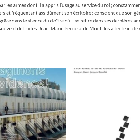
 les armes dont il a appris l’usage au service du roi ; constamment
ers et fréquentant assidûment son écritoire ; conscient que son gén
âce dans le silence du cloître où il se retire dans ses dernières anné
souvent détruites. Jean-Marie Pérouse de Montclos a tenté ici de re