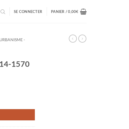
SE CONNECTER
PANIER /
0,00
€
 URBANISME -
14-1570
TE DU ROI 1514-1570