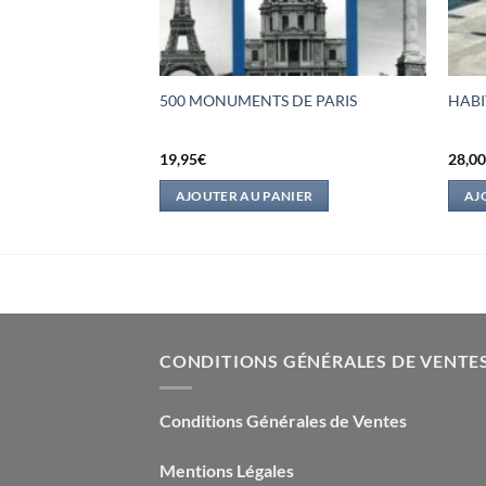
STATIONS
500 MONUMENTS DE PARIS
HABI
ALNEAIRES
19,95
€
28,0
IER
AJOUTER AU PANIER
AJ
CONDITIONS GÉNÉRALES DE VENTE
Conditions Générales de Ventes
Mentions Légales