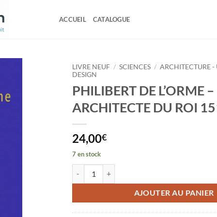
ACCUEIL
CATALOGUE
LIVRE NEUF
/
SCIENCES
/
ARCHITECTURE -
DESIGN
PHILIBERT DE L’ORME –
ARCHITECTE DU ROI 15
24,00
€
7 en stock
quantité de PHILIBERT DE L'ORME - ARCHITEC
AJOUTER AU PANIER