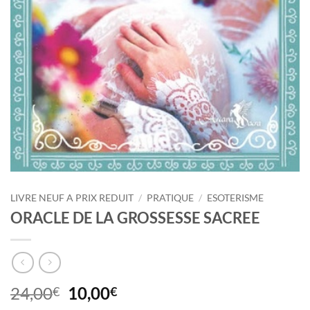
LIVRE NEUF A PRIX REDUIT
/
PRATIQUE
/
ESOTERISME
ORACLE DE LA GROSSESSE SACREE
Le
Le
24,00
10,00
€
€
prix
prix