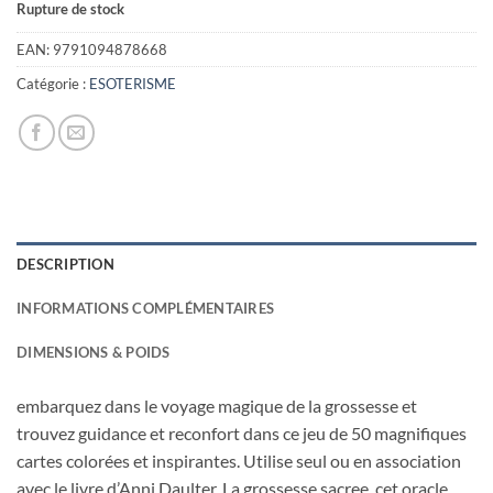
Rupture de stock
initial
actuel
était :
est :
EAN:
9791094878668
24,00€.
10,00€.
Catégorie :
ESOTERISME
DESCRIPTION
INFORMATIONS COMPLÉMENTAIRES
DIMENSIONS & POIDS
embarquez dans le voyage magique de la grossesse et
trouvez guidance et reconfort dans ce jeu de 50 magnifiques
cartes colorées et inspirantes. Utilise seul ou en association
avec le livre d’Anni Daulter, La grossesse sacree, cet oracle