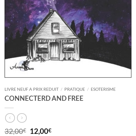
LIVRE NEUF A PRIX REDUIT
/
PRATIQUE
/
ESOTERISME
CONNECTERD AND FREE
Le
Le
32,00
12,00
€
€