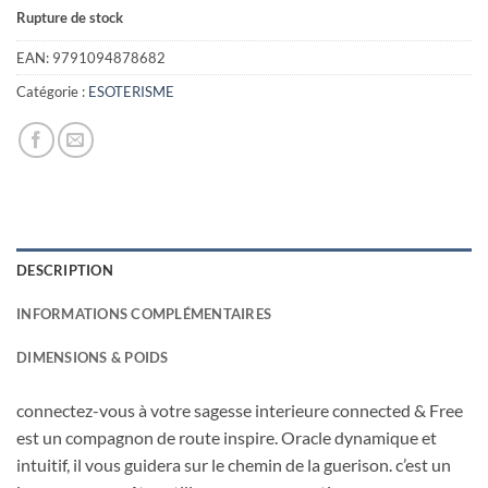
prix
prix
Rupture de stock
initial
actuel
était :
est :
EAN:
9791094878682
32,00€.
12,00€.
Catégorie :
ESOTERISME
DESCRIPTION
INFORMATIONS COMPLÉMENTAIRES
DIMENSIONS & POIDS
connectez-vous à votre sagesse interieure connected & Free
est un compagnon de route inspire. Oracle dynamique et
intuitif, il vous guidera sur le chemin de la guerison. c’est un