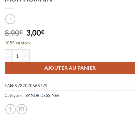
Le
Le
8,90
3,00
€
€
prix
prix
1055 en stock
initial
actuel
quantité de OLIVE LE CHAT, COMMENT J'AI ADOPTE MON HUMAIN
était :
est :
8,90€.
3,00€.
AJOUTER AU PANIER
EAN:
9782070668779
Catégorie :
BANDE DESSINEE