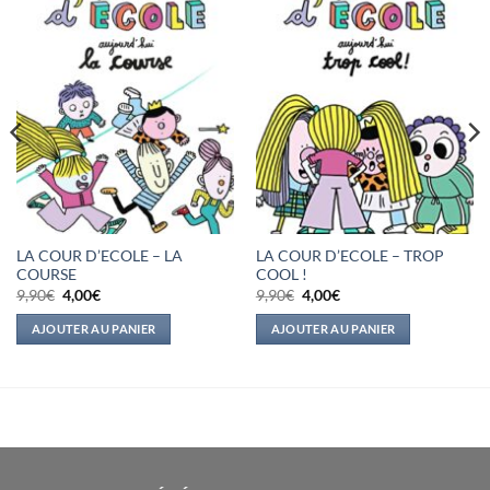
LA COUR D’ECOLE – LA
LA COUR D’ECOLE – TROP
COURSE
COOL !
Le
Le
Le
Le
9,90
€
4,00
€
9,90
€
4,00
€
prix
prix
prix
prix
initial
actuel
initial
actuel
AJOUTER AU PANIER
AJOUTER AU PANIER
était :
est :
était :
est :
9,90€.
4,00€.
9,90€.
4,00€.