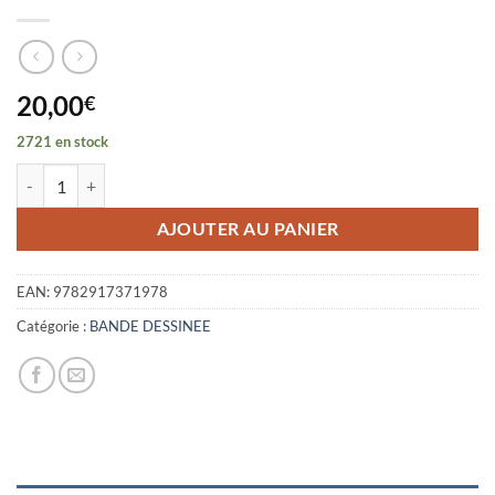
20,00
€
2721 en stock
quantité de FEREÜS LE FLEAU - LE FORTIN DU PONANT
AJOUTER AU PANIER
EAN:
9782917371978
Catégorie :
BANDE DESSINEE