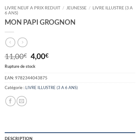
LIVRE NEUF A PRIX REDUIT
/
JEUNESSE
/
LIVRE ILLUSTRE (3 A
6 ANS)
MON PAPI GROGNON
Le
Le
11,00
4,00
€
€
prix
prix
Rupture de stock
initial
actuel
était :
est :
EAN:
9782344043875
11,00€.
4,00€.
Catégorie :
LIVRE ILLUSTRE (3 A 6 ANS)
DESCRIPTION