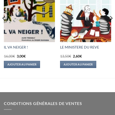
IL VA NEIGER !
LE MINISTERE DU REVE
Le
Le
Le
Le
16,00
€
3,00
€
13,50
€
2,60
€
prix
prix
prix
prix
initial
actuel
initial
actuel
AJOUTER AU PANIER
AJOUTER AU PANIER
était :
est :
était :
est :
16,00€.
3,00€.
13,50€.
2,60€.
CONDITIONS GÉNÉRALES DE VENTES