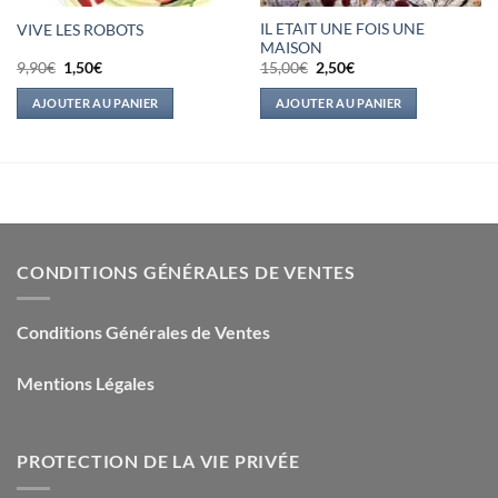
IL ETAIT UNE FOIS UNE
VIVE LES ROBOTS
MAISON
Le
Le
Le
Le
9,90
€
1,50
€
15,00
€
2,50
€
prix
prix
prix
prix
initial
actuel
initial
actuel
AJOUTER AU PANIER
AJOUTER AU PANIER
était :
est :
était :
est :
9,90€.
1,50€.
15,00€.
2,50€.
CONDITIONS GÉNÉRALES DE VENTES
Conditions Générales de Ventes
Mentions Légales
PROTECTION DE LA VIE PRIVÉE