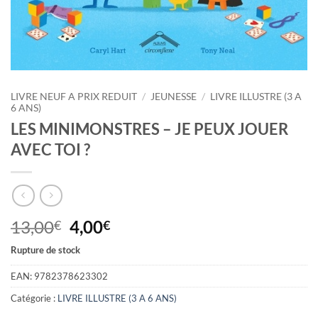
LIVRE NEUF A PRIX REDUIT
/
JEUNESSE
/
LIVRE ILLUSTRE (3 A
6 ANS)
LES MINIMONSTRES – JE PEUX JOUER
AVEC TOI ?
Le
Le
13,00
4,00
€
€
prix
prix
Rupture de stock
initial
actuel
était :
est :
EAN:
9782378623302
13,00€.
4,00€.
Catégorie :
LIVRE ILLUSTRE (3 A 6 ANS)