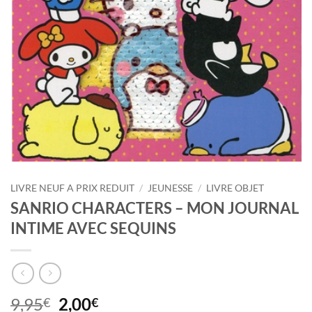
LIVRE NEUF A PRIX REDUIT
/
JEUNESSE
/
LIVRE OBJET
SANRIO CHARACTERS – MON JOURNAL
INTIME AVEC SEQUINS
Le
Le
9,95
2,00
€
€