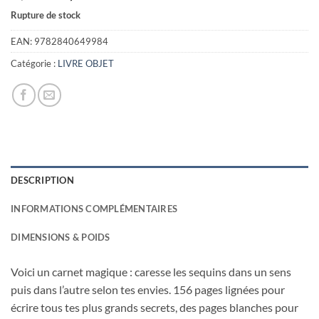
prix
prix
Rupture de stock
initial
actuel
était :
est :
EAN:
9782840649984
9,95€.
2,00€.
Catégorie :
LIVRE OBJET
DESCRIPTION
INFORMATIONS COMPLÉMENTAIRES
DIMENSIONS & POIDS
Voici un carnet magique : caresse les sequins dans un sens
puis dans l’autre selon tes envies. 156 pages lignées pour
écrire tous tes plus grands secrets, des pages blanches pour