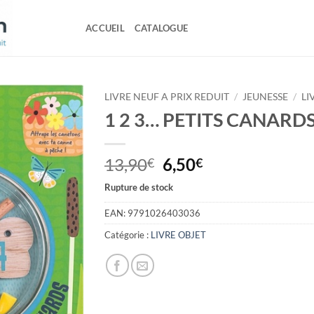
ACCUEIL
CATALOGUE
LIVRE NEUF A PRIX REDUIT
/
JEUNESSE
/
LI
1 2 3… PETITS CANARD
Le
Le
13,90
6,50
€
€
prix
prix
Rupture de stock
initial
actuel
était :
est :
EAN:
9791026403036
13,90€.
6,50€.
Catégorie :
LIVRE OBJET