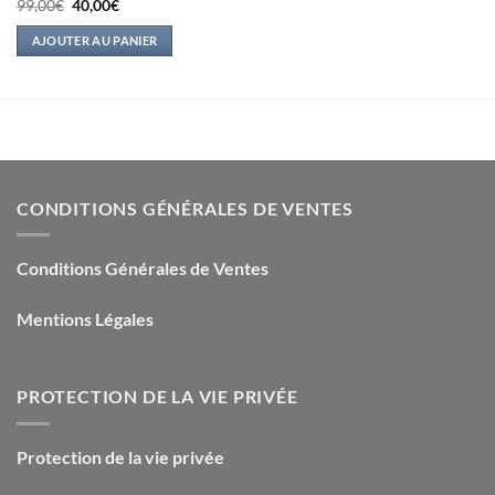
Le
Le
99,00
€
40,00
€
prix
prix
initial
actuel
AJOUTER AU PANIER
était :
est :
99,00€.
40,00€.
CONDITIONS GÉNÉRALES DE VENTES
Conditions Générales de Ventes
Mentions Légales
PROTECTION DE LA VIE PRIVÉE
Protection de la vie privée