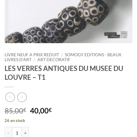
LIVRE NEUF A PRIX REDUIT
/
SOMOGY EDITIONS - BEAUX
LIVRES D'ART
/
ART DECORATIF
LES VERRES ANTIQUES DU MUSEE DU
LOUVRE – T1
Le
Le
85,00
40,00
€
€
prix
prix
26 en stock
initial
actuel
quantité de LES VERRES ANTIQUES DU MUSEE DU LOUVRE - T1
était :
est :