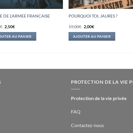
E DE L’ARMEE FRANCAISE
POURQUOI TOI, JAURES ?
Le
Le
Le
Le
0
€
2,50
€
19,00
€
2,00
€
prix
prix
prix
prix
initial
actuel
initial
actuel
OUTER AU PANIER
AJOUTER AU PANIER
était :
est :
était :
est :
12,90€.
2,50€.
19,00€.
2,00€.
S
PROTECTION DE LA VIE P
Protection de la vie privée
FAQ
Contactez-nous