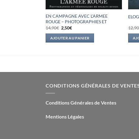
ITINERAIRE DANS
EN CAMPAGNE AVEC L’ARMEE
ELOG
ITTORAL
ROUGE – PHOTOGRAPHIES ET
Le
Le
14,90
€
2,50
€
12,9
prix
prix
l
initial
actuel
IER
AJOUTER AU PANIER
AJ
était :
est :
.
14,90€.
2,50€.
CONDITIONS GÉNÉRALES DE VENTE
Conditions Générales de Ventes
Mentions Légales