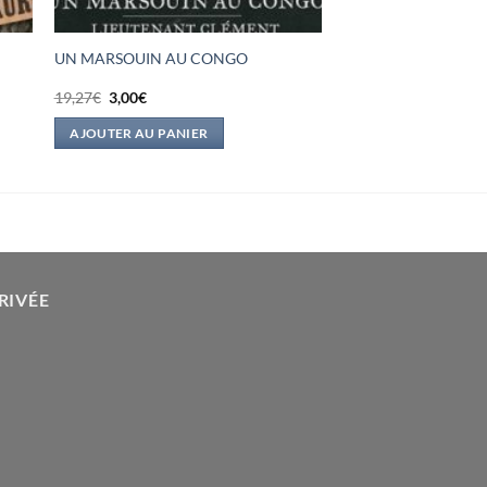
UN MARSOUIN AU CONGO
Le
Le
19,27
€
3,00
€
prix
prix
initial
actuel
AJOUTER AU PANIER
était :
est :
19,27€.
3,00€.
RIVÉE