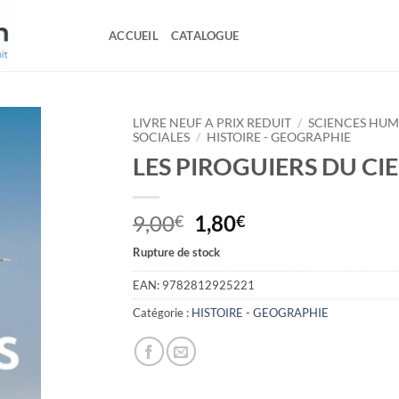
ACCUEIL
CATALOGUE
LIVRE NEUF A PRIX REDUIT
/
SCIENCES HUM
SOCIALES
/
HISTOIRE - GEOGRAPHIE
LES PIROGUIERS DU CIE
Le
Le
9,00
1,80
€
€
prix
prix
Rupture de stock
initial
actuel
était :
est :
EAN:
9782812925221
9,00€.
1,80€.
Catégorie :
HISTOIRE - GEOGRAPHIE