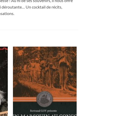
se ! Au fil de ses souvenirs, il nous offre
si déroutante… Un cocktail de récits,
nsations.