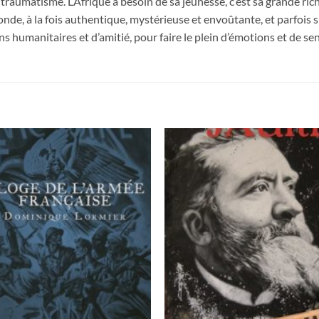
raumatisme. L’Afrique a besoin de sa jeunesse, c’est sa grande riches
onde, à la fois authentique, mystérieuse et envoûtante, et parfois 
 humanitaires et d’amitié, pour faire le plein d’émotions et de se