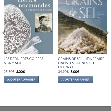
LES DERNIERES COIFFES
GRAINS DE SEL – ITINERAIRE
NORMANDES
DANS LES SALINES DU
LITTORAL
Le
Le
Le
Le
25,50
€
3,00
€
34,90
€
3,00
€
prix
prix
prix
prix
initial
actuel
initial
actuel
AJOUTER AU PANIER
AJOUTER AU PANIER
était :
est :
était :
est :
25,50€.
3,00€.
34,90€.
3,00€.