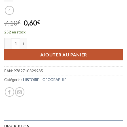
Le
Le
7,10
0,60
€
€
prix
prix
252 en stock
initial
actuel
quantité de SAINT GERMAIN DES PRES
était :
est :
7,10€.
0,60€.
AJOUTER AU PANIER
EAN:
9782710329985
Catégorie :
HISTOIRE - GEOGRAPHIE
DESCRIPTION