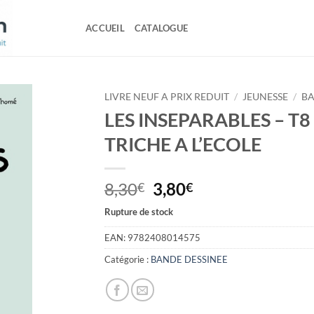
ACCUEIL
CATALOGUE
LIVRE NEUF A PRIX REDUIT
/
JEUNESSE
/
BA
LES INSEPARABLES – T8
TRICHE A L’ECOLE
Le
Le
8,30
3,80
€
€
prix
prix
Rupture de stock
initial
actuel
était :
est :
EAN:
9782408014575
8,30€.
3,80€.
Catégorie :
BANDE DESSINEE