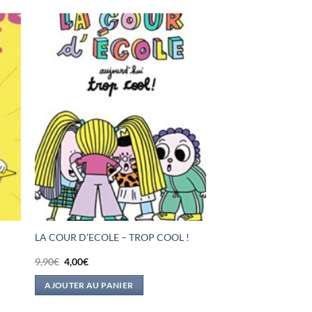
LA COUR D’ECOLE – TROP COOL !
Le
Le
9,90
€
4,00
€
prix
prix
initial
actuel
AJOUTER AU PANIER
était :
est :
9,90€.
4,00€.