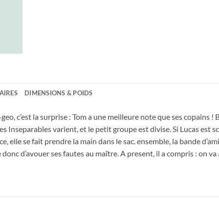
AIRES
DIMENSIONS & POIDS
eo, c’est la surprise : Tom a une meilleure note que ses copains ! Biz
des Inseparables varient, et le petit groupe est divise. Si Lucas est
e, elle se fait prendre la main dans le sac. ensemble, la bande d’am
 donc d’avouer ses fautes au maître. A present, il a compris : on va 