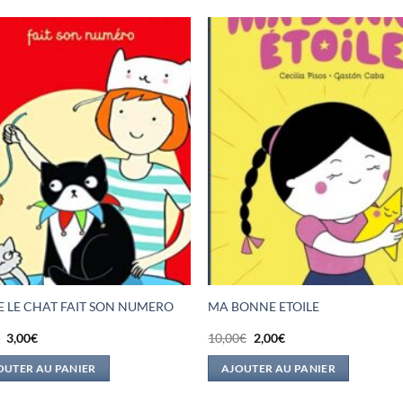
E LE CHAT FAIT SON NUMERO
MA BONNE ETOILE
Le
Le
Le
Le
€
3,00
€
10,00
€
2,00
€
prix
prix
prix
prix
initial
actuel
initial
actuel
OUTER AU PANIER
AJOUTER AU PANIER
était :
est :
était :
est :
8,90€.
3,00€.
10,00€.
2,00€.