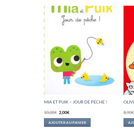
COMMENT J’AI
MIA ET PUIK – JOUR DE PECHE !
OLIV
UMAIN
Le
Le
10,00
€
2,00
€
8,90
prix
prix
initial
actuel
IER
AJOUTER AU PANIER
AJ
était :
est :
10,00€.
2,00€.