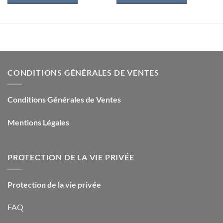
était :
est :
était :
est :
23,33€.
3,00€.
18,00€.
2,00€.
CONDITIONS GÉNÉRALES DE VENTES
Conditions Générales de Ventes
Mentions Légales
PROTECTION DE LA VIE PRIVÉE
Protection de la vie privée
FAQ