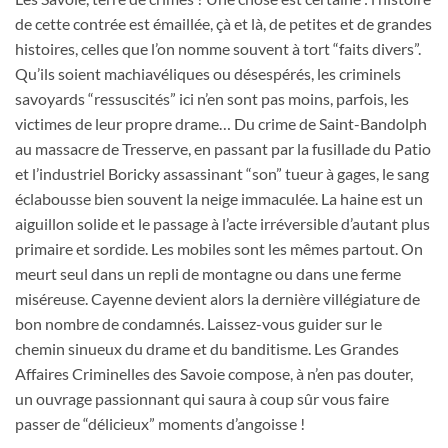
de cette contrée est émaillée, çà et là, de petites et de grandes
histoires, celles que l’on nomme souvent à tort “faits divers”.
Qu’ils soient machiavéliques ou désespérés, les criminels
savoyards “ressuscités” ici n’en sont pas moins, parfois, les
victimes de leur propre drame… Du crime de Saint-Bandolph
au massacre de Tresserve, en passant par la fusillade du Patio
et l’industriel Boricky assassinant “son” tueur à gages, le sang
éclabousse bien souvent la neige immaculée. La haine est un
aiguillon solide et le passage à l’acte irréversible d’autant plus
primaire et sordide. Les mobiles sont les mêmes partout. On
meurt seul dans un repli de montagne ou dans une ferme
miséreuse. Cayenne devient alors la dernière villégiature de
bon nombre de condamnés. Laissez-vous guider sur le
chemin sinueux du drame et du banditisme. Les Grandes
Affaires Criminelles des Savoie compose, à n’en pas douter,
un ouvrage passionnant qui saura à coup sûr vous faire
passer de “délicieux” moments d’angoisse !