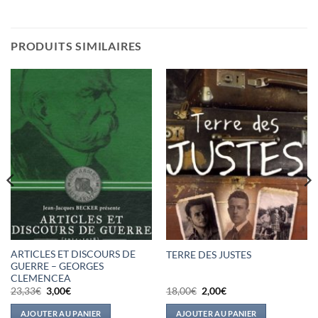
PRODUITS SIMILAIRES
ARTICLES ET DISCOURS DE
TERRE DES JUSTES
GUERRE – GEORGES
CLEMENCEA
Le
Le
Le
Le
23,33
€
3,00
€
18,00
€
2,00
€
prix
prix
prix
prix
initial
actuel
initial
actuel
AJOUTER AU PANIER
AJOUTER AU PANIER