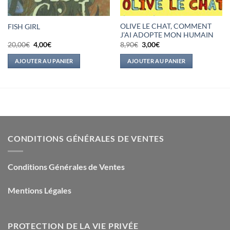
OLIVE LE CHAT, COMMENT
FISH GIRL
J’AI ADOPTE MON HUMAIN
Le
Le
Le
Le
20,00
€
4,00
€
8,90
€
3,00
€
prix
prix
prix
prix
initial
actuel
initial
actuel
AJOUTER AU PANIER
AJOUTER AU PANIER
était :
est :
était :
est :
20,00€.
4,00€.
8,90€.
3,00€.
CONDITIONS GÉNÉRALES DE VENTES
Conditions Générales de Ventes
Mentions Légales
PROTECTION DE LA VIE PRIVÉE