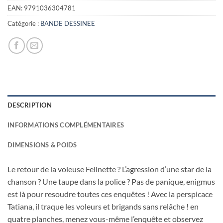
était :
est :
EAN:
9791036304781
10,50€.
3,00€.
Catégorie :
BANDE DESSINEE
DESCRIPTION
INFORMATIONS COMPLÉMENTAIRES
DIMENSIONS & POIDS
Le retour de la voleuse Felinette ? L’agression d’une star de la
chanson ? Une taupe dans la police ? Pas de panique, enigmus
est là pour resoudre toutes ces enquêtes ! Avec la perspicace
Tatiana, il traque les voleurs et brigands sans relâche ! en
quatre planches, menez vous-même l’enquête et observez