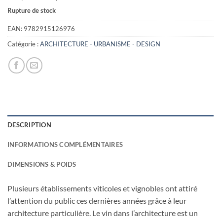
prix
prix
Rupture de stock
initial
actuel
était :
est :
EAN:
9782915126976
24,90€.
8,00€.
Catégorie :
ARCHITECTURE - URBANISME - DESIGN
DESCRIPTION
INFORMATIONS COMPLÉMENTAIRES
DIMENSIONS & POIDS
Plusieurs établissements viticoles et vignobles ont attiré
l’attention du public ces dernières années grâce à leur
architecture particulière. Le vin dans l’architecture est un