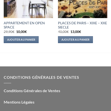
APPARTEMENT EN OPEN
PLACES DE PARIS – XIXE – XXE
SPACE
SIECLE
Le
Le
Le
Le
29,90
€
10,00
€
40,00
€
13,00
€
prix
prix
prix
prix
initial
actuel
initial
actuel
AJOUTER AU PANIER
AJOUTER AU PANIER
était :
est :
était :
est :
29,90€.
10,00€.
40,00€.
13,00€.
CONDITIONS GÉNÉRALES DE VENTES
Conditions Générales de Ventes
Mentions Légales