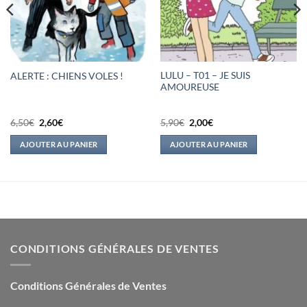
LULU – T01 – JE SUIS
ALERTE : CHIENS VOLES !
AMOUREUSE
Le
Le
Le
Le
6,50
€
2,60
€
5,90
€
2,00
€
prix
prix
prix
prix
initial
actuel
initial
actuel
AJOUTER AU PANIER
AJOUTER AU PANIER
était :
est :
était :
est :
6,50€.
2,60€.
5,90€.
2,00€.
CONDITIONS GÉNÉRALES DE VENTES
Conditions Générales de Ventes