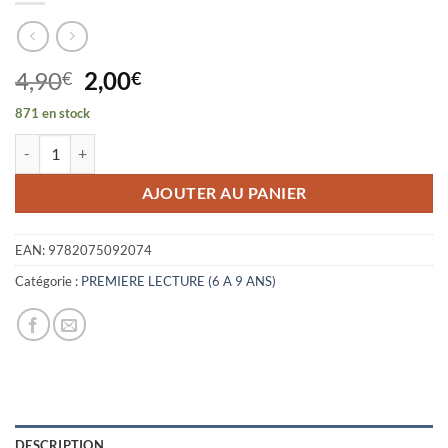
Le
Le
4,90
2,00
€
€
prix
prix
871 en stock
initial
actuel
quantité de LE PRINCE QUI NE SAVAIT COMPTER QUE JUSQU'A SEP
était :
est :
4,90€.
2,00€.
AJOUTER AU PANIER
EAN:
9782075092074
Catégorie :
PREMIERE LECTURE (6 A 9 ANS)
DESCRIPTION