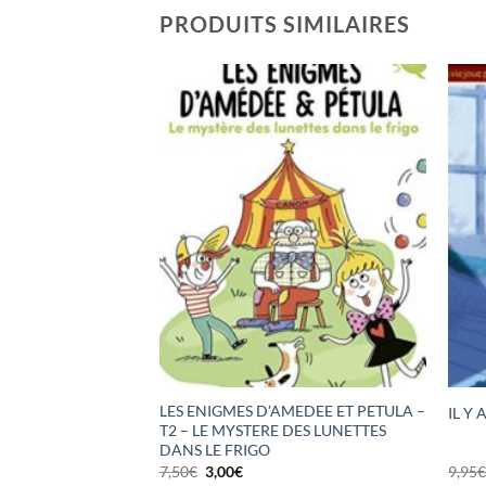
PRODUITS SIMILAIRES
LES ENIGMES D’AMEDEE ET PETULA –
LA VERITE
IL Y
T2 – LE MYSTERE DES LUNETTES
DANS LE FRIGO
Le
Le
7,50
€
3,00
€
9,95
prix
prix