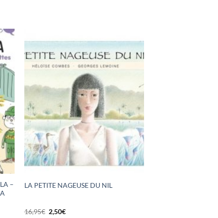
LA –
LA PETITE NAGEUSE DU NIL
 A
Le
Le
16,95
€
2,50
€
prix
prix