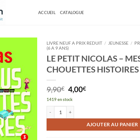
ACCUEIL
CATALOGUE
LIVRE NEUF A PRIX REDUIT
/
JEUNESSE
/
PR
(6 A 9 ANS)
LE PETIT NICOLAS – ME
CHOUETTES HISTOIRES
Le
Le
9,90
4,00
€
€
prix
prix
1419 en stock
initial
actuel
quantité de LE PETIT NICOLAS - MES PLUS C
était :
est :
9,90€.
4,00€.
AJOUTER AU PANIER