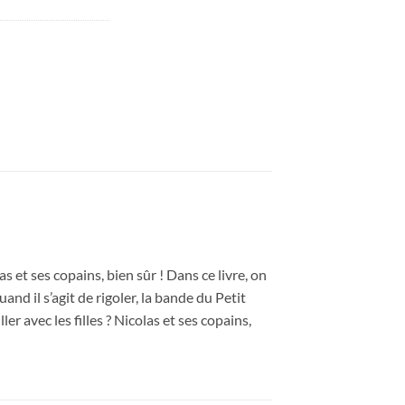
9,90€.
4,00€.
as et ses copains, bien sûr ! Dans ce livre, on
nd il s’agit de rigoler, la bande du Petit
er avec les filles ? Nicolas et ses copains,