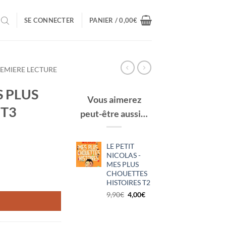
SE CONNECTER
PANIER /
0,00
€
EMIERE LECTURE
S PLUS
Vous aimerez
 T3
peut-être aussi…
LE PETIT
NICOLAS -
MES PLUS
CHOUETTES
HOUETTES HISTOIRES T3
HISTOIRES T2
Le
Le
9,90
€
4,00
€
prix
prix
initial
actuel
était :
est :