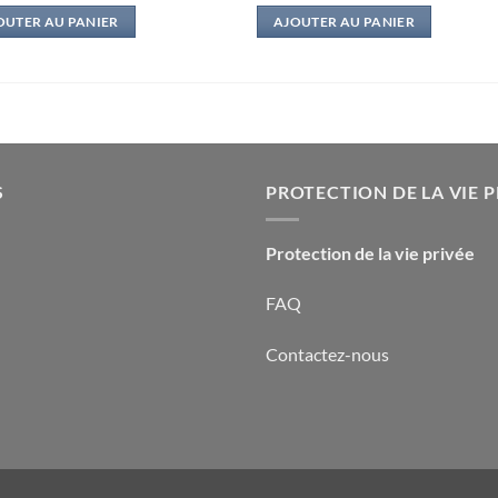
initial
actuel
initial
actuel
OUTER AU PANIER
AJOUTER AU PANIER
était :
est :
était :
est :
9,95€.
1,00€.
7,50€.
3,00€.
S
PROTECTION DE LA VIE P
Protection de la vie privée
FAQ
Contactez-nous