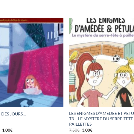
LES ENIGMES D’AMEDEE ET PETU
 A DES JOURS…
T3 – LE MYSTERE DU SERRE-TETE
PAILLETTES
Le
Le
Le
Le
€
1,00
€
7,50
€
3,00
€
prix
prix
prix
prix