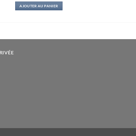
initial
actuel
AJOUTER AU PANIER
était :
est :
16,95€.
2,50€.
RIVÉE