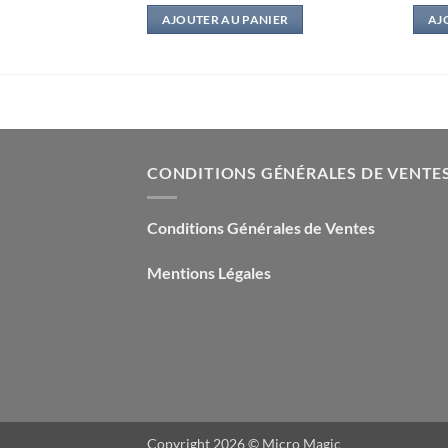
initial
actuel
IER
AJOUTER AU PANIER
AJ
était :
est :
7,50€.
3,00€.
CONDITIONS GÉNÉRALES DE VENTE
Conditions Générales de Ventes
Mentions Légales
Copyright 2026 ©
Micro Magic