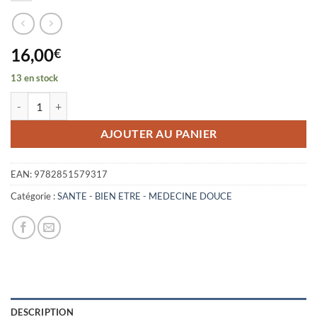
16,00
€
13 en stock
quantité de LE DIABETE N'EST PAS UNE FATALITE ! RECETTES, PR
AJOUTER AU PANIER
EAN:
9782851579317
Catégorie :
SANTE - BIEN ETRE - MEDECINE DOUCE
DESCRIPTION