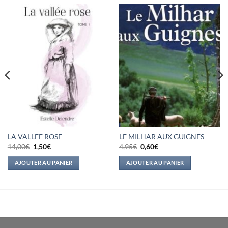
LA VALLEE ROSE
LE MILHAR AUX GUIGNES
Le
Le
Le
Le
14,00
€
1,50
€
4,95
€
0,60
€
prix
prix
prix
prix
initial
actuel
initial
actuel
AJOUTER AU PANIER
AJOUTER AU PANIER
était :
est :
était :
est :
14,00€.
1,50€.
4,95€.
0,60€.