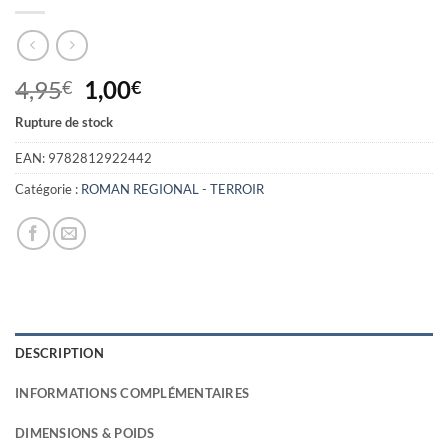
Le
Le
4,95
1,00
€
€
prix
prix
Rupture de stock
initial
actuel
était :
est :
EAN:
9782812922442
4,95€.
1,00€.
Catégorie :
ROMAN REGIONAL - TERROIR
DESCRIPTION
INFORMATIONS COMPLÉMENTAIRES
DIMENSIONS & POIDS