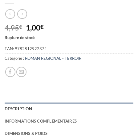
Le
Le
4,95
1,00
€
€
prix
prix
Rupture de stock
initial
actuel
était :
est :
EAN:
9782812922374
4,95€.
1,00€.
Catégorie :
ROMAN REGIONAL - TERROIR
DESCRIPTION
INFORMATIONS COMPLÉMENTAIRES
DIMENSIONS & POIDS