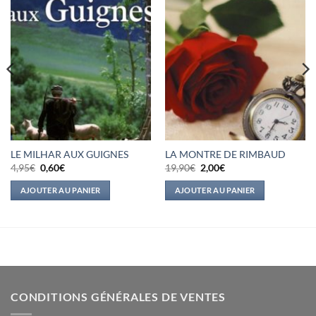
LE MILHAR AUX GUIGNES
LA MONTRE DE RIMBAUD
Le
Le
Le
Le
4,95
€
0,60
€
19,90
€
2,00
€
prix
prix
prix
prix
initial
actuel
initial
actuel
AJOUTER AU PANIER
AJOUTER AU PANIER
était :
est :
était :
est :
4,95€.
0,60€.
19,90€.
2,00€.
CONDITIONS GÉNÉRALES DE VENTES