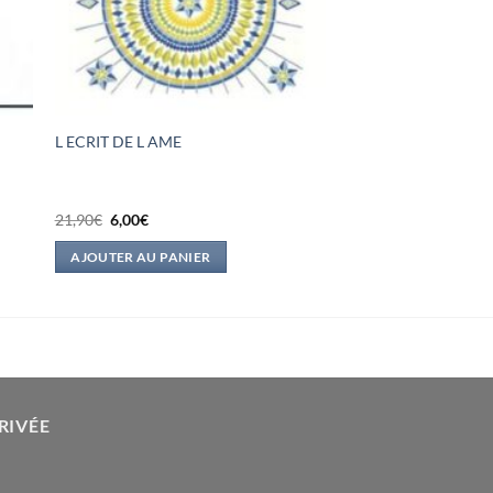
L ECRIT DE L AME
Le
Le
21,90
€
6,00
€
prix
prix
initial
actuel
AJOUTER AU PANIER
était :
est :
21,90€.
6,00€.
RIVÉE