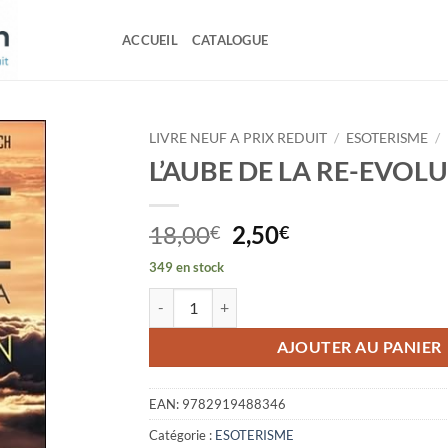
ACCUEIL
CATALOGUE
LIVRE NEUF A PRIX REDUIT
/
ESOTERISME
/
L’AUBE DE LA RE-EVOL
Le
Le
18,00
2,50
€
€
prix
prix
349 en stock
initial
actuel
quantité de L'AUBE DE LA RE-EVOLUTION
était :
est :
18,00€.
2,50€.
AJOUTER AU PANIER
EAN:
9782919488346
Catégorie :
ESOTERISME