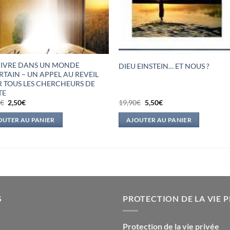
IVRE DANS UN MONDE
DIEU EINSTEIN… ET NOUS ?
RTAIN – UN APPEL AU REVEIL
 TOUS LES CHERCHEURS DE
TE
Le
Le
Le
Le
0
€
2,50
€
19,90
€
5,50
€
prix
prix
prix
prix
initial
actuel
initial
actuel
OUTER AU PANIER
AJOUTER AU PANIER
était :
est :
était :
est :
18,00€.
2,50€.
19,90€.
5,50€.
S
PROTECTION DE LA VIE P
Protection de la vie privée