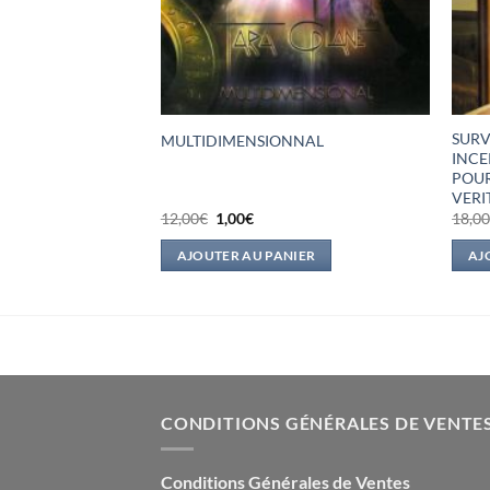
NAITRE – LE
SURV
MULTIDIMENSIONNAL
E DEJOUER
INCE
POUR
VERI
Le
Le
12,00
€
1,00
€
18,0
prix
prix
l
initial
actuel
IER
AJOUTER AU PANIER
AJ
était :
est :
.
12,00€.
1,00€.
CONDITIONS GÉNÉRALES DE VENTE
Conditions Générales de Ventes