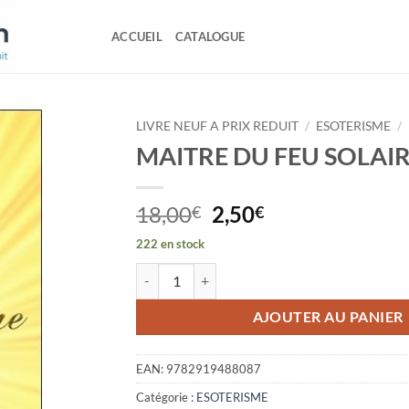
ACCUEIL
CATALOGUE
LIVRE NEUF A PRIX REDUIT
/
ESOTERISME
/
MAITRE DU FEU SOLAI
Le
Le
18,00
2,50
€
€
prix
prix
222 en stock
initial
actuel
quantité de MAITRE DU FEU SOLAIRE
était :
est :
18,00€.
2,50€.
AJOUTER AU PANIER
EAN:
9782919488087
Catégorie :
ESOTERISME