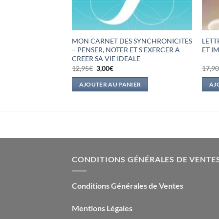
MON CARNET DES SYNCHRONICITES
LETT
ITE
– PENSER, NOTER ET S’EXERCER A
ET I
CREER SA VIE IDEALE
Le
Le
12,95
€
3,00
€
17,9
prix
prix
l
initial
actuel
IER
AJOUTER AU PANIER
AJ
était :
est :
.
12,95€.
3,00€.
CONDITIONS GÉNÉRALES DE VENTE
Conditions Générales de Ventes
Mentions Légales