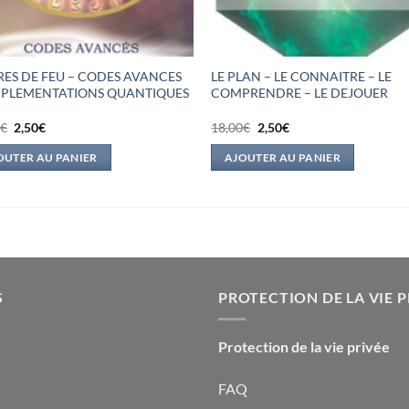
RES DE FEU – CODES AVANCES
LE PLAN – LE CONNAITRE – LE
MPLEMENTATIONS QUANTIQUES
COMPRENDRE – LE DEJOUER
Le
Le
Le
Le
0
€
2,50
€
18,00
€
2,50
€
prix
prix
prix
prix
initial
actuel
initial
actuel
OUTER AU PANIER
AJOUTER AU PANIER
était :
est :
était :
est :
17,90€.
2,50€.
18,00€.
2,50€.
S
PROTECTION DE LA VIE P
Protection de la vie privée
FAQ