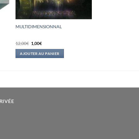
MULTIDIMENSIONNAL
Le
Le
12,00
€
1,00
€
prix
prix
initial
actuel
AJOUTER AU PANIER
était :
est :
12,00€.
1,00€.
RIVÉE