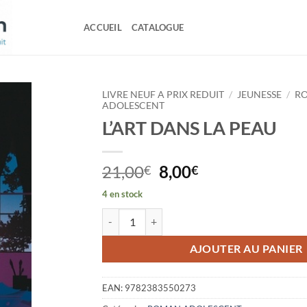
ACCUEIL
CATALOGUE
LIVRE NEUF A PRIX REDUIT
/
JEUNESSE
/
R
ADOLESCENT
L’ART DANS LA PEAU
Le
Le
21,00
8,00
€
€
prix
prix
4 en stock
initial
actuel
quantité de L'ART DANS LA PEAU
était :
est :
21,00€.
8,00€.
AJOUTER AU PANIER
EAN:
9782383550273