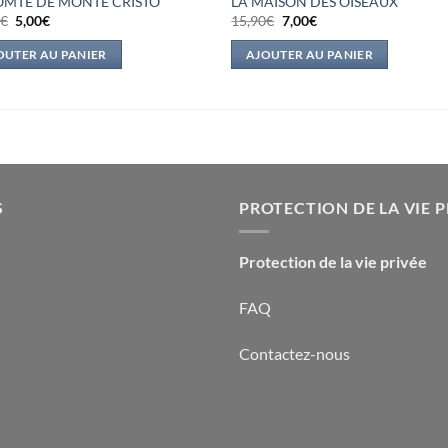
OMTE DE MONTE CRISTO
LA MAISON DES OISEAUX
Le
Le
Le
Le
5
€
5,00
€
15,90
€
7,00
€
prix
prix
prix
prix
initial
actuel
initial
actuel
OUTER AU PANIER
AJOUTER AU PANIER
était :
est :
était :
est :
15,95€.
5,00€.
15,90€.
7,00€.
S
PROTECTION DE LA VIE P
Protection de la vie privée
FAQ
Contactez-nous