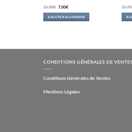
Le
Le
15,90
€
7,00
€
15,9
prix
prix
l
initial
actuel
IER
AJOUTER AU PANIER
AJ
était :
est :
.
15,90€.
7,00€.
CONDITIONS GÉNÉRALES DE VENTE
Conditions Générales de Ventes
Mentions Légales