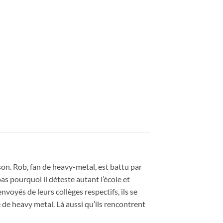
initial
actuel
était :
est :
11,90€.
2,00€.
aison. Rob, fan de heavy-metal, est battu par
s pourquoi il déteste autant l’école et
nvoyés de leurs collèges respectifs, ils se
e de heavy metal. Là aussi qu’ils rencontrent