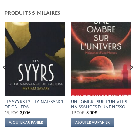
PRODUITS SIMILAIRES
LES SYYRS T2 – LA NAISSANCE
UNE OMBRE SUR L´UNIVERS –
DE CALIERA
NAISSANCES D´UNE NESSOU
Le
Le
Le
Le
19,90
€
3,00
€
19,00
€
3,00
€
prix
prix
prix
prix
initial
actuel
initial
actuel
AJOUTER AU PANIER
AJOUTER AU PANIER
était :
est :
était :
est :
19,90€.
3,00€.
19,00€.
3,00€.