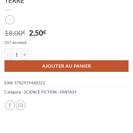
TERRE
Le
Le
18,00
2,50
€
€
prix
prix
317 en stock
initial
actuel
quantité de LA MATRICE PARALLELE - L'EXPLORATION DE LA NOUV
était :
est :
18,00€.
2,50€.
AJOUTER AU PANIER
EAN:
9782919488322
Catégorie :
SCIENCE FICTION - FANTASY