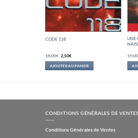
UNE 
N
CODE 118
NAIS
Le
Le
18,00
€
2,50
€
19,0
prix
prix
l
initial
actuel
IER
AJOUTER AU PANIER
AJ
était :
est :
.
18,00€.
2,50€.
CONDITIONS GÉNÉRALES DE VENTE
Conditions Générales de Ventes