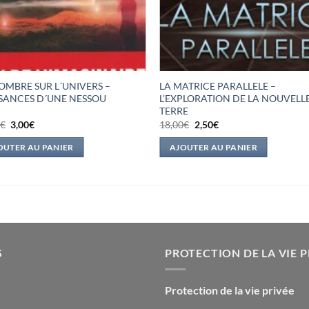
OMBRE SUR L´UNIVERS –
LA MATRICE PARALLELE –
SANCES D´UNE NESSOU
L’EXPLORATION DE LA NOUVELL
TERRE
Le
Le
Le
Le
0
€
3,00
€
18,00
€
2,50
€
prix
prix
prix
prix
initial
actuel
initial
actuel
OUTER AU PANIER
AJOUTER AU PANIER
était :
est :
était :
est :
19,00€.
3,00€.
18,00€.
2,50€.
S
PROTECTION DE LA VIE P
Protection de la vie privée