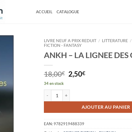
ACCUEIL
CATALOGUE
LIVRE NEUF A PRIX REDUIT
/
LITTERATURE
/
FICTION - FANTASY
ANKH – LA LIGNEE DES
Le
Le
18,00
2,50
€
€
prix
prix
34 en stock
initial
actuel
quantité de ANKH - LA LIGNEE DES ORIGINES
était :
est :
18,00€.
2,50€.
AJOUTER AU PANIER
EAN:
9782919488339