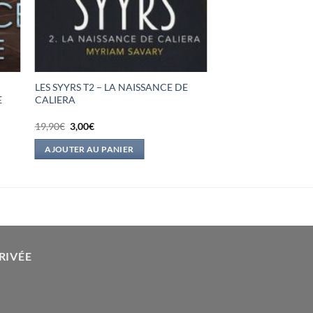
LES SYYRS T2 – LA NAISSANCE DE
E
CALIERA
Le
Le
19,90
€
3,00
€
prix
prix
initial
actuel
AJOUTER AU PANIER
était :
est :
19,90€.
3,00€.
RIVÉE