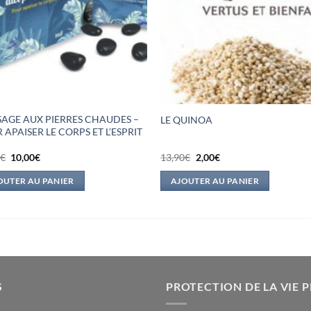
AGE AUX PIERRES CHAUDES –
LE QUINOA
 APAISER LE CORPS ET L’ESPRIT
Le
Le
Le
Le
5
€
10,00
€
13,90
€
2,00
€
prix
prix
prix
prix
initial
actuel
initial
actuel
OUTER AU PANIER
AJOUTER AU PANIER
était :
est :
était :
est :
25,95€.
10,00€.
13,90€.
2,00€.
S
PROTECTION DE LA VIE P