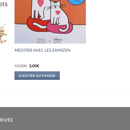
MEDITER AVEC LES ZAMIZEN
Le
Le
19,00
€
3,00
€
prix
prix
initial
actuel
AJOUTER AU PANIER
était :
est :
19,00€.
3,00€.
RIVÉE