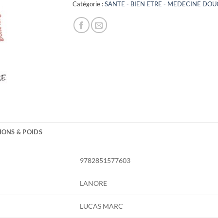
11,00€.
2,00€.
Catégorie :
SANTE - BIEN ETRE - MEDECINE DOU
IONS & POIDS
9782851577603
LANORE
LUCAS MARC