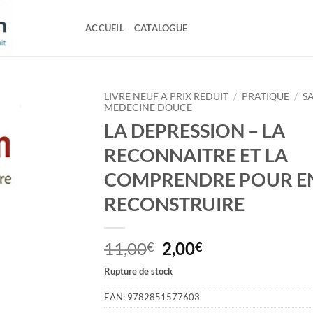
ACCUEIL
CATALOGUE
LIVRE NEUF A PRIX REDUIT
/
PRATIQUE
/
SA
MEDECINE DOUCE
LA DEPRESSION – LA
RECONNAITRE ET LA
COMPRENDRE POUR EN
RECONSTRUIRE
Le
Le
11,00
2,00
€
€
prix
prix
Rupture de stock
initial
actuel
était :
est :
EAN:
9782851577603