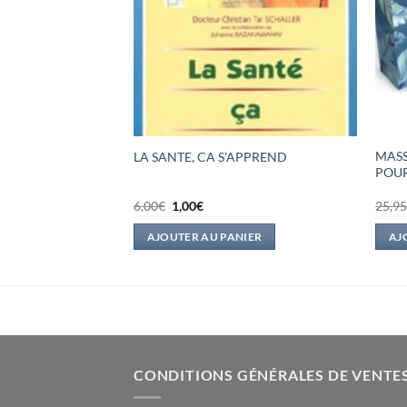
 DE MANGER DE LA
MASS
LA SANTE, CA S’APPREND
POUR
Le
Le
6,00
€
1,00
€
25,9
prix
prix
initial
actuel
IER
AJOUTER AU PANIER
AJ
était :
est :
6,00€.
1,00€.
CONDITIONS GÉNÉRALES DE VENTE