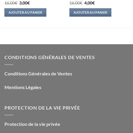
Le
Le
Le
Le
16,00
€
3,00
€
16,00
€
4,00
€
prix
prix
prix
prix
initial
actuel
initial
actuel
AJOUTER AU PANIER
AJOUTER AU PANIER
était :
est :
était :
est :
16,00€.
3,00€.
16,00€.
4,00€.
CONDITIONS GÉNÉRALES DE VENTES
Conditions Générales de Ventes
Mentions Légales
PROTECTION DE LA VIE PRIVÉE
Protection de la vie privée