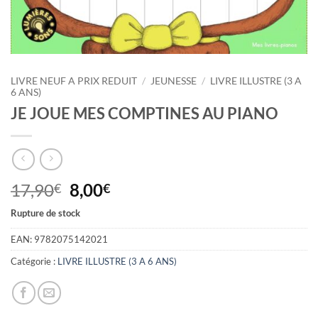
LIVRE NEUF A PRIX REDUIT
/
JEUNESSE
/
LIVRE ILLUSTRE (3 A
6 ANS)
JE JOUE MES COMPTINES AU PIANO
Le
Le
17,90
8,00
€
€
prix
prix
Rupture de stock
initial
actuel
était :
est :
EAN:
9782075142021
17,90€.
8,00€.
Catégorie :
LIVRE ILLUSTRE (3 A 6 ANS)