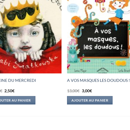
EINE DU MERCREDI
A VOS MASQUES LES DOUDOUS 
Le
Le
Le
Le
0
€
2,50
€
13,00
€
3,00
€
prix
prix
prix
prix
initial
actuel
initial
actuel
OUTER AU PANIER
AJOUTER AU PANIER
était :
est :
était :
est :
15,00€.
2,50€.
13,00€.
3,00€.