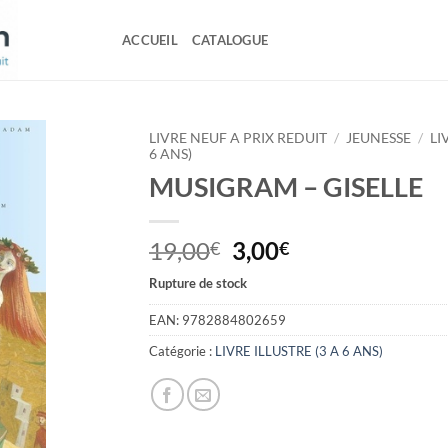
ACCUEIL
CATALOGUE
LIVRE NEUF A PRIX REDUIT
/
JEUNESSE
/
LI
6 ANS)
MUSIGRAM – GISELLE
Le
Le
19,00
3,00
€
€
prix
prix
Rupture de stock
initial
actuel
était :
est :
EAN:
9782884802659
19,00€.
3,00€.
Catégorie :
LIVRE ILLUSTRE (3 A 6 ANS)