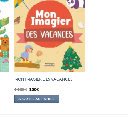
!
MON IMAGIER DES VACANCES
Le
Le
13,00
€
3,00
€
prix
prix
initial
actuel
AJOUTER AU PANIER
était :
est :
13,00€.
3,00€.