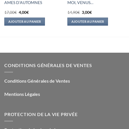
AMES D’AUTOMNES
MOI, VENUS…
Le
Le
Le
Le
17,00
€
4,00
€
14,90
€
3,00
€
prix
prix
prix
prix
initial
actuel
initial
actuel
AJOUTER AU PANIER
AJOUTER AU PANIER
était :
est :
était :
est :
17,00€.
4,00€.
14,90€.
3,00€.
CONDITIONS GÉNÉRALES DE VENTES
Conditions Générales de Ventes
Mentions Légales
PROTECTION DE LA VIE PRIVÉE