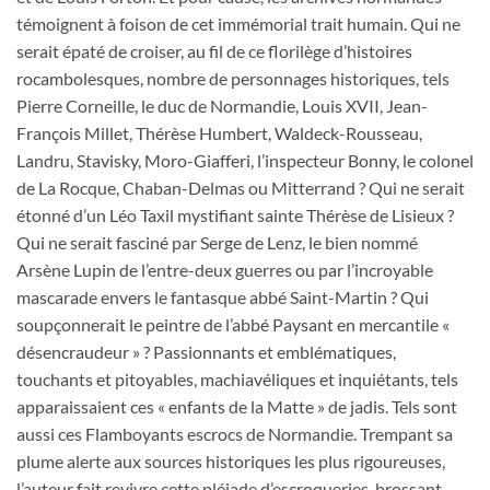
témoignent à foison de cet immémorial trait humain. Qui ne
serait épaté de croiser, au fil de ce florilège d’histoires
rocambolesques, nombre de personnages historiques, tels
Pierre Corneille, le duc de Normandie, Louis XVII, Jean-
François Millet, Thérèse Humbert, Waldeck-Rousseau,
Landru, Stavisky, Moro-Giafferi, l’inspecteur Bonny, le colonel
de La Rocque, Chaban-Delmas ou Mitterrand ? Qui ne serait
étonné d’un Léo Taxil mystifiant sainte Thérèse de Lisieux ?
Qui ne serait fasciné par Serge de Lenz, le bien nommé
Arsène Lupin de l’entre-deux guerres ou par l’incroyable
mascarade envers le fantasque abbé Saint-Martin ? Qui
soupçonnerait le peintre de l’abbé Paysant en mercantile «
désencraudeur » ? Passionnants et emblématiques,
touchants et pitoyables, machiavéliques et inquiétants, tels
apparaissaient ces « enfants de la Matte » de jadis. Tels sont
aussi ces Flamboyants escrocs de Normandie. Trempant sa
plume alerte aux sources historiques les plus rigoureuses,
l’auteur fait revivre cette pléiade d’escroqueries, brossant