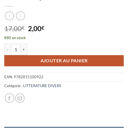
Le
Le
17,00
2,00
€
€
prix
prix
880 en stock
initial
actuel
quantité de FLAMBOYANTS ESCROCS DE NORMANDIE - 20 RECIT
était :
est :
17,00€.
2,00€.
AJOUTER AU PANIER
EAN:
9782815100922
Catégorie :
LITTERATURE DIVERS