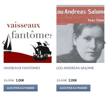
VAISSEAUX FANTOMES
LOU ANDREAS-SALOME
Le
Le
Le
Le
15,95
€
1,00
€
15,50
€
2,00
€
prix
prix
prix
prix
initial
actuel
initial
actuel
AJOUTER AU PANIER
AJOUTER AU PANIER
était :
est :
était :
est :
15,95€.
1,00€.
15,50€.
2,00€.