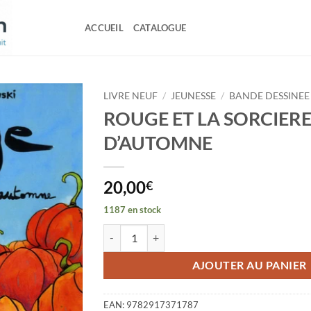
ACCUEIL
CATALOGUE
LIVRE NEUF
/
JEUNESSE
/
BANDE DESSINEE
ROUGE ET LA SORCIER
D’AUTOMNE
20,00
€
1187 en stock
quantité de ROUGE ET LA SORCIERE D’AUTOM
AJOUTER AU PANIER
EAN:
9782917371787