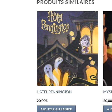
PRODUITS SIMILAIRES
ALOPE
HOTEL PENNINGTON
MYST
20,00
€
20,0
IER
AJOUTER AU PANIER
AJ