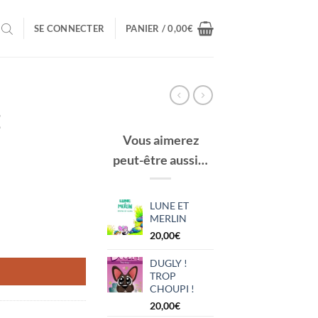
SE CONNECTER
PANIER /
0,00
€
E
Vous aimerez
peut-être aussi…
LUNE ET
MERLIN
20,00
€
NE
DUGLY !
TROP
CHOUPI !
20,00
€